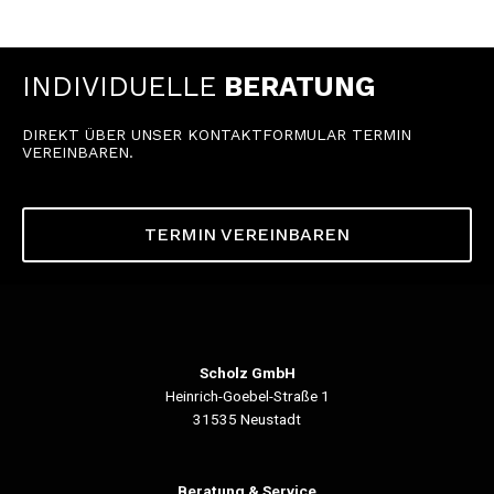
Scholz GmbH
Heinrich-Goebel-Straße 1
31535 Neustadt
Beratung & Service
Telefon:
05032-801214
E-Mail:
info@scholz-kaffeemaschinen.de
Blog
Datenschutz
Kontakt
Impressum
© 2019 –
2026
Scholz GmbH
Kaffeemaschinen und Service – Alle Rechte
♥
vorbehalten.
Mit
für’s Netz – ganz schön dreist programmiert.