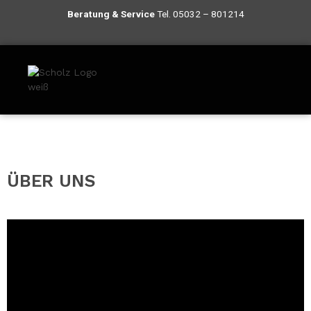
Beratung
& S
ervice
Tel.
05032 – 801214
ÜBER UNS