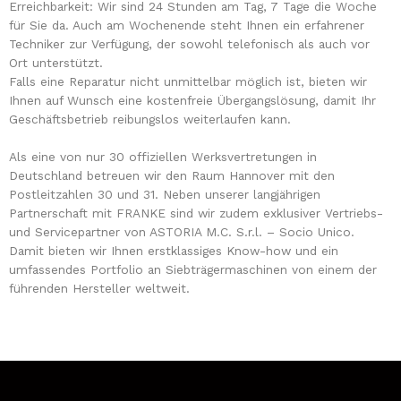
Erreichbarkeit: Wir sind 24 Stunden am Tag, 7 Tage die Woche
für Sie da. Auch am Wochenende steht Ihnen ein erfahrener
Techniker zur Verfügung, der sowohl telefonisch als auch vor
Ort unterstützt.
Falls eine Reparatur nicht unmittelbar möglich ist, bieten wir
Ihnen auf Wunsch eine kostenfreie Übergangslösung, damit Ihr
Geschäftsbetrieb reibungslos weiterlaufen kann.
Als eine von nur 30 offiziellen Werksvertretungen in
Deutschland betreuen wir den Raum Hannover mit den
Postleitzahlen 30 und 31. Neben unserer langjährigen
Partnerschaft mit FRANKE sind wir zudem exklusiver Vertriebs-
und Servicepartner von ASTORIA M.C. S.r.l. – Socio Unico.
Damit bieten wir Ihnen erstklassiges Know-how und ein
umfassendes Portfolio an Siebträgermaschinen von einem der
führenden Hersteller weltweit.